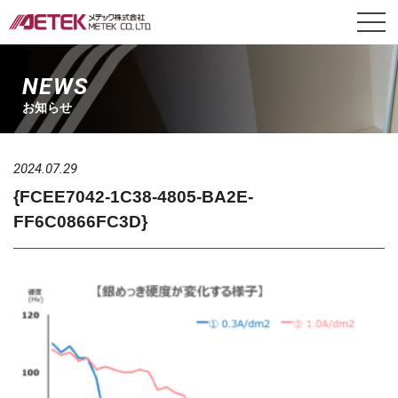
NEWS
お知らせ
2024.07.29
{FCEE7042-1C38-4805-BA2E-
FF6C0866FC3D}