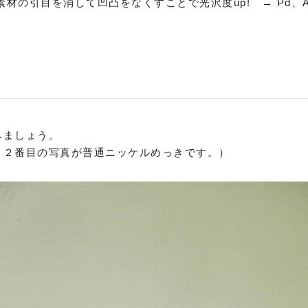
素材の引目を消して凹凸をなくすことで光沢度up! → Pd
みましょう。
、２番目の写真が普通ニッケルめっきです。）