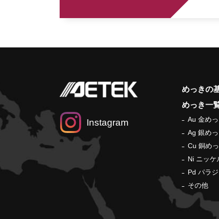
めっきの
めっき一
Au 金め
Instagram
Ag 銀め
Cu 銅め
Ni ニッ
Pd パラ
その他