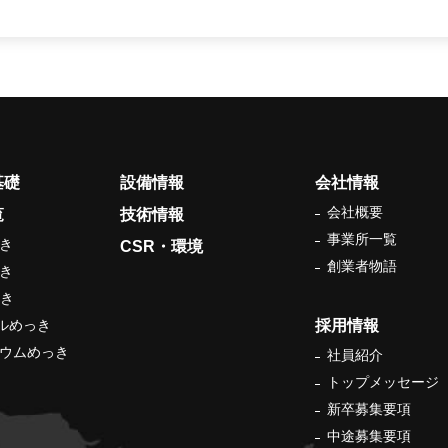
基礎
設備情報
会社情報
会社概要
覧
技術情報
事業所一覧
っき
CSR・環境
創業者物語
っき
っき
ケルめっき
採用情報
ジウムめっき
社員紹介
トップメッセージ
新卒募集要項
中途募集要項