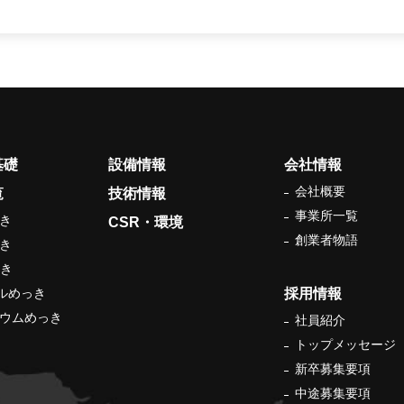
基礎
設備情報
会社情報
会社概要
覧
技術情報
事業所一覧
っき
CSR・環境
創業者物語
っき
っき
ケルめっき
採用情報
ジウムめっき
社員紹介
トップメッセージ
新卒募集要項
中途募集要項