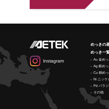
めっきの
めっき一
Au 金め
Instagram
Ag 銀め
Cu 銅め
Ni ニッ
Pd パラ
その他