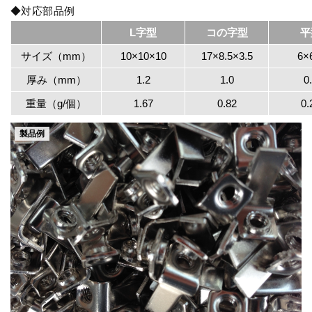
◆対応部品例
L字型
コの字型
平
サイズ（mm）
10×10×10
17×8.5×3.5
6×
厚み（mm）
1.2
1.0
0
重量（g/個）
1.67
0.82
0.
製品例