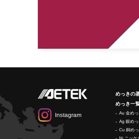
めっきの
めっき一
Au 金め
Instagram
Ag 銀め
Cu 銅め
Ni ニッ