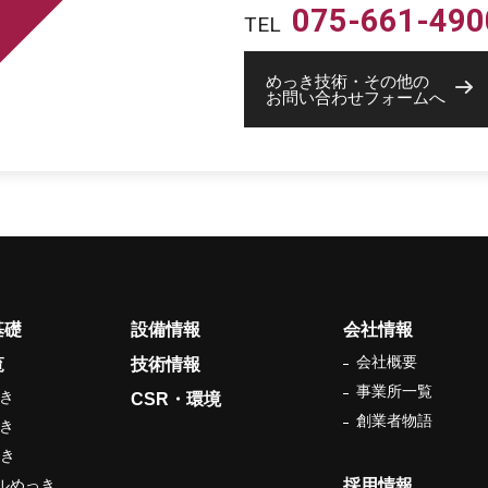
075-661-490
TEL
めっき技術・その他の
お問い合わせフォームへ
基礎
設備情報
会社情報
会社概要
覧
技術情報
事業所一覧
っき
CSR・環境
創業者物語
っき
っき
ケルめっき
採用情報