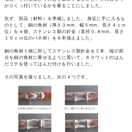
かりくっ付いているかを量ることにしました。
先ず、部品（材料）を準備しました。 身近に手に入るも
のとして、銅の角材（厚さ３mm、幅５mm、長さ４ｃｍ
位）を４個、ステンレス製の針金（直径０.８mm、長さ
１０ｃｍ位のバネ材）を８本揃えました。
銅の角材１個に対してステンレス製針金を２本、端の部
分を銅の角材に乗せるように置いて、６０ワットのはん
だゴテを使ってはんだ付けを行いました。
その写真を撮りました。次の４つです。