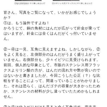
皆さん、写真をご覧になって、いかがお感じでしょう
か？
①は、もう論外ですよね！
かろうじて、銅の角材にはんだが広がって針金が乗って
はいますが、針金には全くはんだがくっ付いていませ
ん。
②～④は一見、互角に見えますよね。しかしながら、②
をよく見ると、左側部分のはんだがうまく盛り上がって
いません。右側部分も、少々イビツに見受けられます。
前回、個人的な印象として、市販のステンレス用フラッ
クスよりリン酸の方が、はんだの流れ方や艶が良いので
はないかと書きましたが、今回こうした公正（？）な比
較をすることによって、間違っていることがわかりまし
た。それは恐らく、はんだゴテの容量が大きかったため
か、ステンレスの材料が少し違っていたためかもしれま
せん。
③と④は仕上がりだけを見ると全く互角です。両方共、