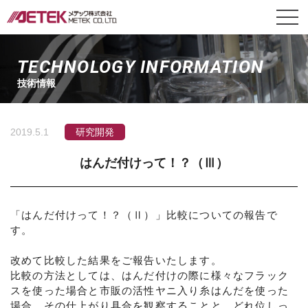
TECHNOLOGY INFORMATION
技術情報
2019.5.1
研究開発
はんだ付けって！？（Ⅲ）
「はんだ付けって！？（Ⅱ）」比較についての報告で
す。
改めて比較した結果をご報告いたします。
比較の方法としては、はんだ付けの際に様々なフラック
スを使った場合と市販の活性ヤニ入り糸はんだを使った
場合、その仕上がり具合を観察することと、どれ位しっ